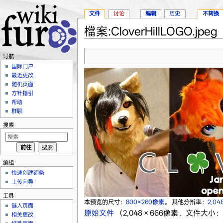
文件
讨论
编辑
历史
不转换
檔案:CloverHillLOGO.jpeg
跳转至：
导航
、
搜索
导航
国际门户
最近更改
随机页面
方针指引
帮助
群聊
搜索
编辑
快速创建词条
上传向导
工具
本预览的尺寸：
800×260像素
。
其他分辨率：
2,04
链入页面
原始文件
‎
（2,048 × 666像素，文件大小：2
相关更改