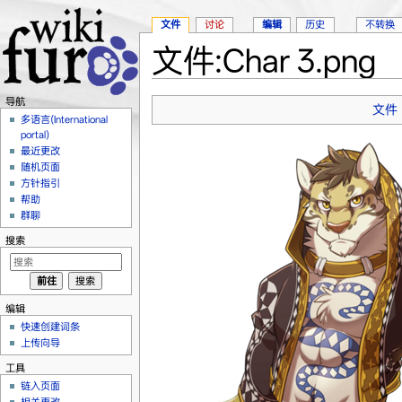
文件
讨论
编辑
历史
不转换
文件:Char 3.png
跳转至：
导航
、
搜索
导航
文件
多语言(International
portal)
最近更改
随机页面
方针指引
帮助
群聊
搜索
编辑
快速创建词条
上传向导
工具
链入页面