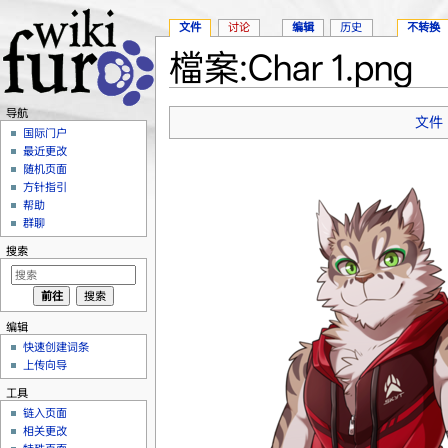
文件
讨论
编辑
历史
不转换
檔案:Char 1.png
跳转至：
导航
、
搜索
导航
文件
国际门户
最近更改
随机页面
方针指引
帮助
群聊
搜索
编辑
快速创建词条
上传向导
工具
链入页面
相关更改