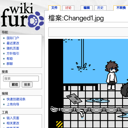
文件
讨论
编辑
历史
不转换
檔案:Changed1.jpg
跳转至：
导航
、
搜索
导航
国际门户
最近更改
随机页面
方针指引
帮助
群聊
搜索
编辑
快速创建词条
上传向导
工具
链入页面
相关更改