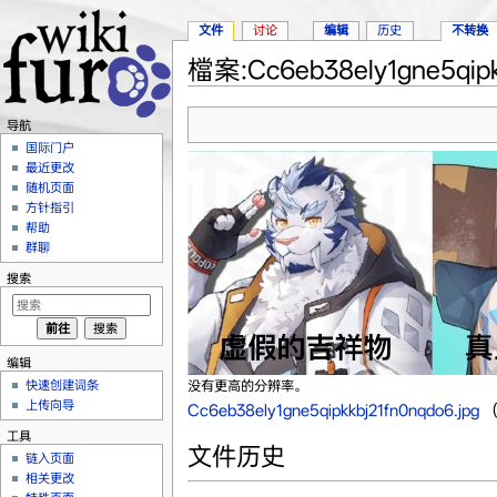
文件
讨论
编辑
历史
不转换
檔案:Cc6eb38ely1gne5qipk
跳转至：
导航
、
搜索
导航
国际门户
最近更改
随机页面
方针指引
帮助
群聊
搜索
编辑
没有更高的分辨率。
快速创建词条
上传向导
Cc6eb38ely1gne5qipkkbj21fn0nqdo6.jpg
‎
（
工具
文件历史
链入页面
相关更改