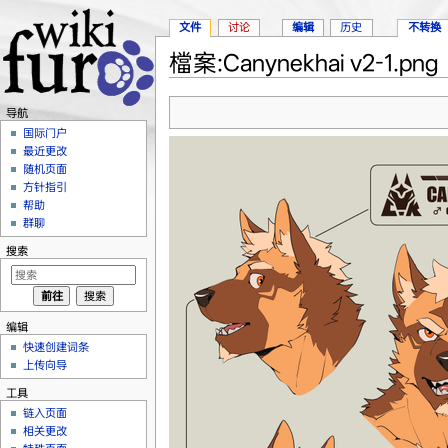
文件
讨论
编辑
历史
不转换
檔案:Canynekhai v2-1.png
跳转至：
导航
、
搜索
导航
国际门户
最近更改
随机页面
方针指引
帮助
群聊
搜索
编辑
快速创建词条
上传向导
工具
链入页面
相关更改