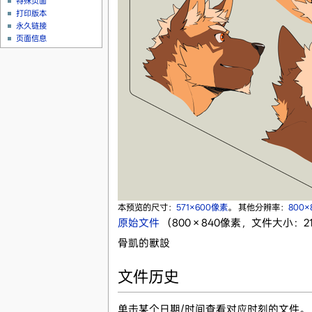
特殊页面
打印版本
永久链接
页面信息
本预览的尺寸：
571×600像素
。
其他分辨率：
800
原始文件
‎
（800 × 840像素，文件大小：215
骨凱的獸設
文件历史
单击某个日期/时间查看对应时刻的文件。