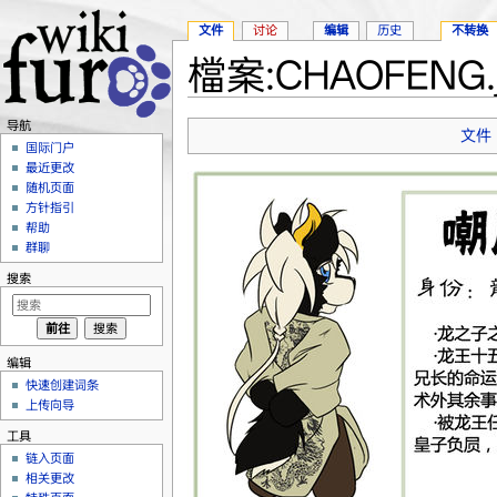
文件
讨论
编辑
历史
不转换
檔案:CHAOFENG.
跳转至：
导航
、
搜索
导航
文件
国际门户
最近更改
随机页面
方针指引
帮助
群聊
搜索
编辑
快速创建词条
上传向导
工具
链入页面
相关更改