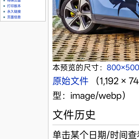
特殊页面
打印版本
永久链接
页面信息
本预览的尺寸：
800×50
原始文件
‎
（1,192 ×
型：image/webp）
文件历史
单击某个日期/时间