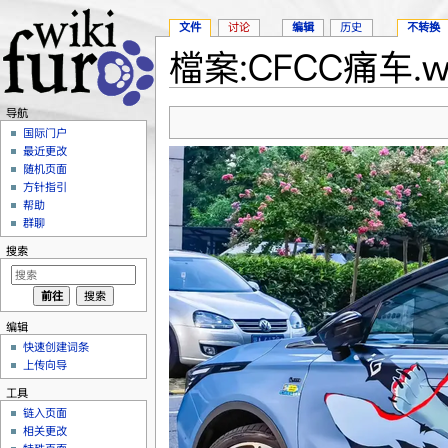
文件
讨论
编辑
历史
不转换
檔案:CFCC痛车.w
跳转至：
导航
、
搜索
导航
国际门户
最近更改
随机页面
方针指引
帮助
群聊
搜索
编辑
快速创建词条
上传向导
工具
链入页面
相关更改