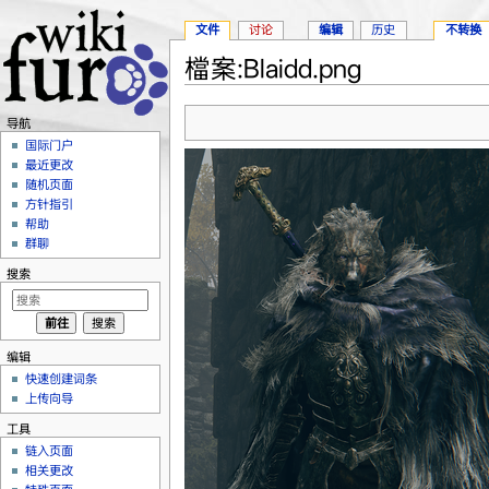
文件
讨论
编辑
历史
不转换
檔案:Blaidd.png
跳转至：
导航
、
搜索
导航
国际门户
最近更改
随机页面
方针指引
帮助
群聊
搜索
编辑
快速创建词条
上传向导
工具
链入页面
相关更改