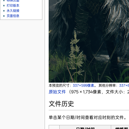
特殊页面
打印版本
永久链接
页面信息
本预览的尺寸：
337×599像素
。
其他分辨率：
337×
原始文件
‎
（975 × 1,734像素，文件大小：2
文件历史
单击某个日期/时间查看对应时刻的文件。