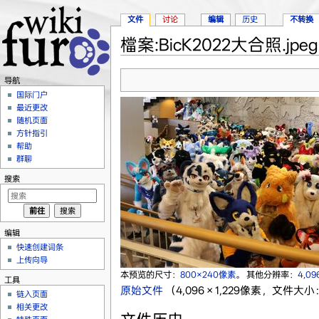
文件
讨论
编辑
历史
不转换
檔案:BicK2022大合照.jpeg
跳转至：
导航
、
搜索
导航
国际门户
最近更改
随机页面
方针指引
帮助
群聊
搜索
编辑
快速创建词条
上传向导
本预览的尺寸：
800×240像素
。
其他分辨率：
4,09
工具
原始文件
‎
（4,096 × 1,229像素，文件大小：
链入页面
相关更改