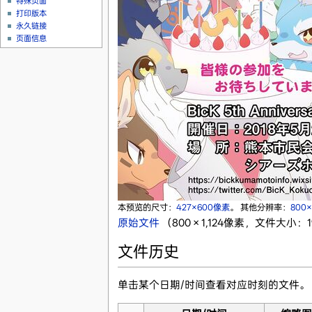
特殊页面
打印版本
永久链接
页面信息
本预览的尺寸：
427×600像素
。
其他分辨率：
800×
原始文件
‎
（800 × 1,124像素，文件大小：19
文件历史
单击某个日期/时间查看对应时刻的文件。