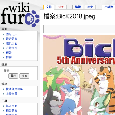
文件
讨论
编辑
历史
不转换
檔案:BicK2018.jpeg
跳转至：
导航
、
搜索
导航
国际门户
最近更改
随机页面
方针指引
帮助
群聊
搜索
编辑
快速创建词条
上传向导
工具
链入页面
相关更改