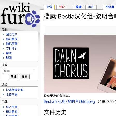
文件
讨论
编辑
历史
不转换
檔案:Bestia汉化组-黎明合唱
跳转至：
导航
、
搜索
导航
国际门户
最近更改
随机页面
方针指引
帮助
群聊
搜索
编辑
快速创建词条
上传向导
没有更高的分辨率。
Bestia汉化组-黎明合唱团.jpeg
‎
（480 × 
工具
链入页面
文件历史
相关更改