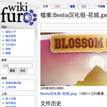
文件
讨论
编辑
历史
不转换
檔案:Bestia汉化组-花城.jp
跳转至：
导航
、
搜索
导航
国际门户
最近更改
随机页面
方针指引
帮助
群聊
搜索
编辑
快速创建词条
上传向导
没有更高的分辨率。
Bestia汉化组-花城.jpeg
‎
（480 × 224像素
工具
链入页面
文件历史
相关更改