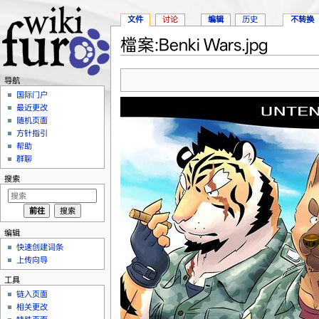
文件
讨论
编辑
历史
不转换
檔案:Benki Wars.jpg
跳转至：
导航
、
搜索
导航
国际门户
最近更改
随机页面
方针指引
帮助
群聊
搜索
编辑
快速创建词条
上传向导
工具
链入页面
相关更改