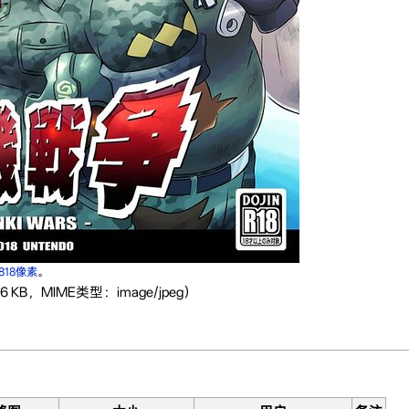
×818像素
。
 KB，MIME类型：image/jpeg）