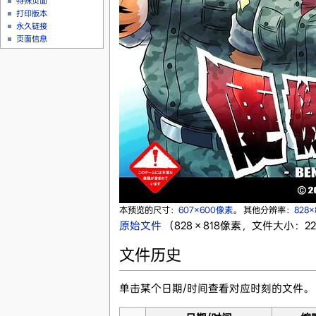
特殊页面
打印版本
永久链接
页面信息
本预览的尺寸：
607×600像素
。
其他分辨率：
828
原始文件
‎
（828 × 818像素，文件大小：226
文件历史
单击某个日期/时间查看对应时刻的文件。