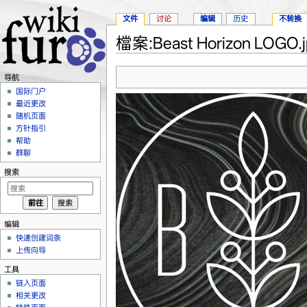
文件
讨论
编辑
历史
不转换
檔案:Beast Horizon LOGO.j
跳转至：
导航
、
搜索
导航
国际门户
最近更改
随机页面
方针指引
帮助
群聊
搜索
编辑
快速创建词条
上传向导
工具
链入页面
相关更改