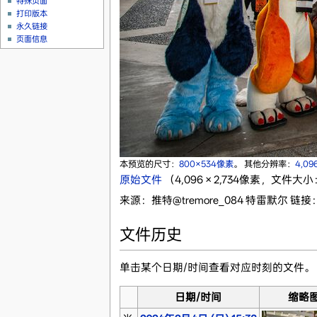
特殊页面
打印版本
永久链接
页面信息
本预览的尺寸：
800×534像素
。
其他分辨率：
4,09
原始文件
‎
（4,096 × 2,734像素，文件大小：
来源：推特@tremore_084 特雷默尔 链接
文件历史
单击某个日期/时间查看对应时刻的文件。
日期/时间
缩略