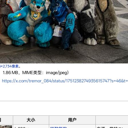
6×2,734像素
。
1.86 MB，MIME类型：image/jpeg）
：
https://x.com/tremor_084/status/1751238274935615747?s=46
图
大小
用户