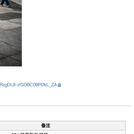
&t=RzgDL8-ztSOBC0BPOkL_ZA
备注