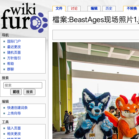
文件
讨论
编辑
历史
不转换
檔案:BeastAges现场照片1.j
跳转至：
导航
、
搜索
导航
国际门户
最近更改
随机页面
方针指引
帮助
群聊
搜索
编辑
快速创建词条
上传向导
工具
链入页面
相关更改