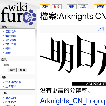
文件
讨论
编辑
历史
不转换
檔案:Arknights CN
跳转至：
导航
、
搜索
导航
文件
国际门户
最近更改
随机页面
方针指引
帮助
群聊
搜索
编辑
快速创建词条
上传向导
没有更高的分辨率。
工具
链入页面
Arknights_CN_Logo.
相关更改