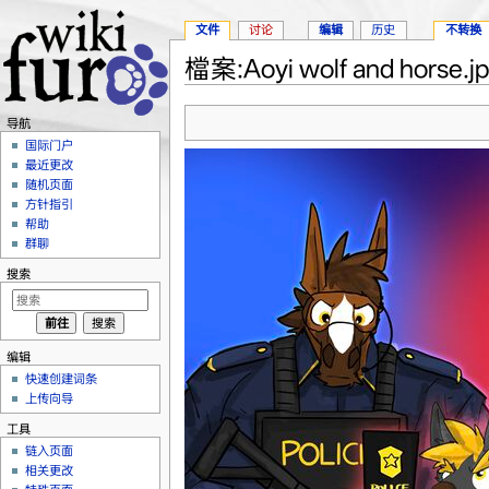
文件
讨论
编辑
历史
不转换
檔案:Aoyi wolf and horse.j
跳转至：
导航
、
搜索
导航
国际门户
最近更改
随机页面
方针指引
帮助
群聊
搜索
编辑
快速创建词条
上传向导
工具
链入页面
相关更改