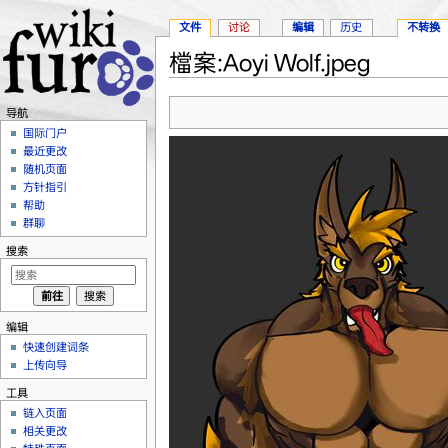
文件
讨论
编辑
历史
不转换
檔案:Aoyi Wolf.jpeg
跳转至：
导航
、
搜索
导航
国际门户
最近更改
随机页面
方针指引
帮助
群聊
搜索
编辑
快速创建词条
上传向导
工具
链入页面
相关更改