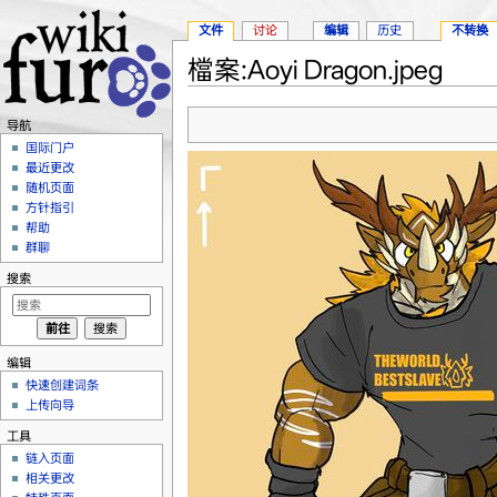
文件
讨论
编辑
历史
不转换
檔案:Aoyi Dragon.jpeg
跳转至：
导航
、
搜索
导航
国际门户
最近更改
随机页面
方针指引
帮助
群聊
搜索
编辑
快速创建词条
上传向导
工具
链入页面
相关更改