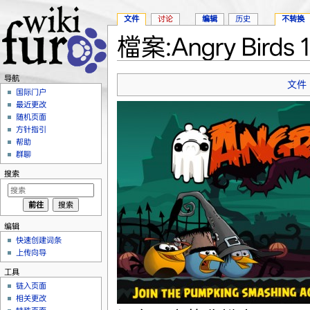
文件
讨论
编辑
历史
不转换
檔案:Angry Birds 
跳转至：
导航
、
搜索
导航
文件
国际门户
最近更改
随机页面
方针指引
帮助
群聊
搜索
编辑
快速创建词条
上传向导
工具
链入页面
相关更改