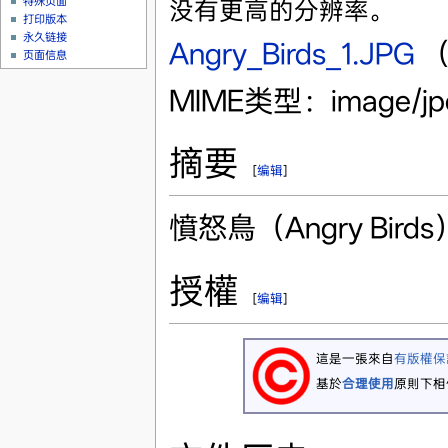
特殊页面
没有更高的分辨率。
打印版本
永久链接
Angry_Birds_1.JPG
‎
（
页面信息
MIME类型：image/j
摘要
[
编辑
]
憤怒鳥（Angry Bir
授權
[
编辑
]
這是一張來自
有版權保
基於
合理使用
原則下相