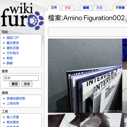
文件
讨论
编辑
历史
不转换
檔案:Amino Figuration002.
跳转至：
导航
、
搜索
导航
国际门户
最近更改
随机页面
方针指引
帮助
群聊
搜索
编辑
快速创建词条
上传向导
工具
链入页面
相关更改