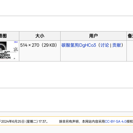
略图
大小
用户
备
514 × 270
（29 KB）
碳酸氢狗DgHCo3
（
讨论
|
贡献
）
24年6月25日 (星期二) 17:37。
除非另有声明，本网站内容采用
CC-BY-SA 4.0
授权