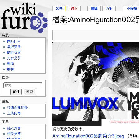
文件
讨论
编辑
历史
不转换
檔案:AminoFiguration00
跳转至：
导航
、
搜索
导航
国际门户
最近更改
随机页面
方针指引
帮助
群聊
搜索
编辑
快速创建词条
上传向导
工具
链入页面
没有更高的分辨率。
相关更改
AminoFiguration002品牌简介3.jpeg
‎
（514