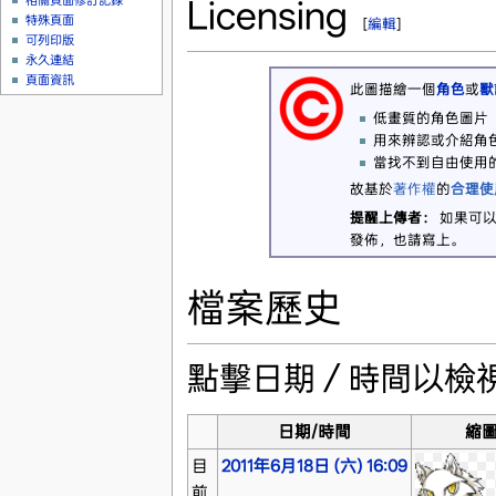
Licensing
相關頁面修訂記錄
特殊頁面
[
編輯
]
可列印版
永久連結
頁面資訊
此圖描繪一個
角色
或
獸
低畫質的角色圖片
用來辨認或介紹角
當找不到自由使用
故基於
著作權
的
合理使
提醒上傳者：
如果可以
發佈，也請寫上。
檔案歷史
點擊日期／時間以檢
日期/時間
縮
目
2011年6月18日 (六) 16:09
前