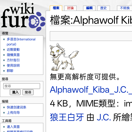
檔案
討論
編輯
歷史
不转换
檔案:Alphawolf Kib
跳轉到：
導覽
、
搜尋
導覽
多语言(International
portal)
近期變動
隨機頁面
方针指引
使用說明
群聊
無更高解析度可提供。
搜尋
Alphawolf_Kiba_J.C._
4 KB，MIME類型：ima
编辑
快速创建词条
上传向导
狼王白牙
由
J.C.
所繪
工具箱
連入頁面