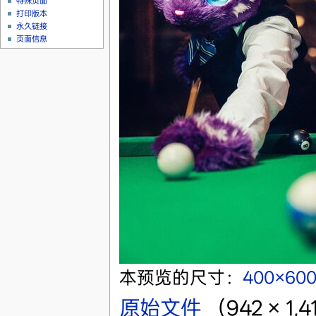
特殊页面
打印版本
永久链接
页面信息
本预览的尺寸：
400×60
原始文件
‎
（942 × 