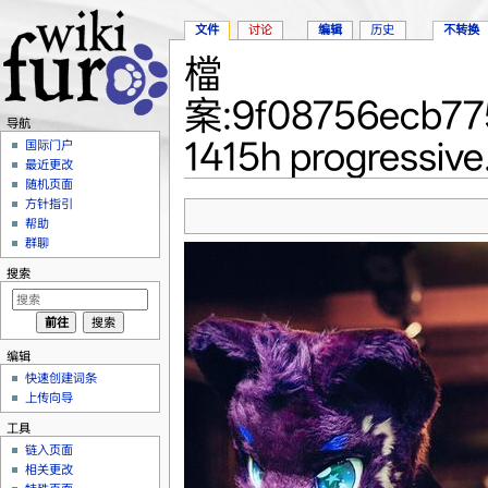
文件
讨论
编辑
历史
不转换
檔
案:9f08756ecb77
导航
1415h progressive
国际门户
最近更改
随机页面
跳转至：
导航
、
搜索
方针指引
帮助
群聊
搜索
编辑
快速创建词条
上传向导
工具
链入页面
相关更改