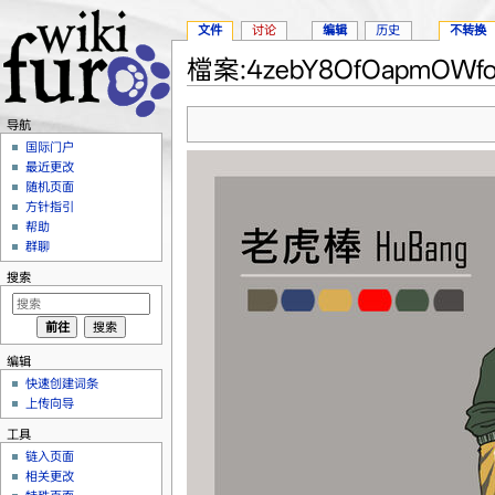
文件
讨论
编辑
历史
不转换
檔案:4zebY8OfOapmOWfo
跳转至：
导航
、
搜索
导航
国际门户
最近更改
随机页面
方针指引
帮助
群聊
搜索
编辑
快速创建词条
上传向导
工具
链入页面
相关更改