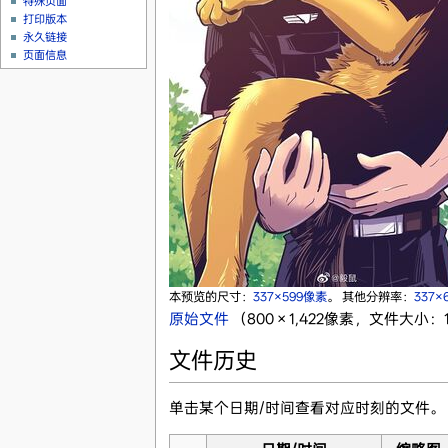
特殊页面
打印版本
永久链接
页面信息
本预览的尺寸：
337×599像素
。
其他分辨率：
337×
原始文件
‎
（800 × 1,422像素，文件大小：13
文件历史
单击某个日期/时间查看对应时刻的文件。