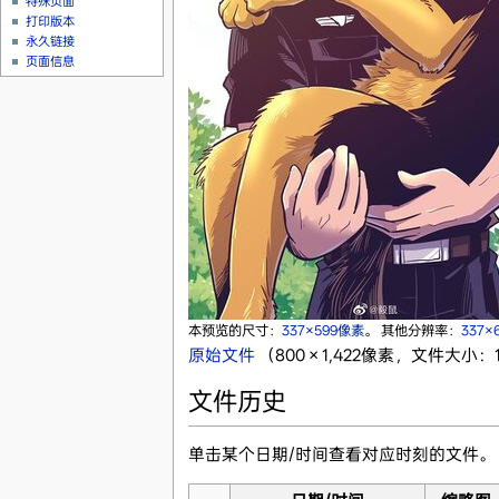
特殊页面
打印版本
永久链接
页面信息
本预览的尺寸：
337×599像素
。
其他分辨率：
337×
原始文件
‎
（800 × 1,422像素，文件大小：13
文件历史
单击某个日期/时间查看对应时刻的文件。