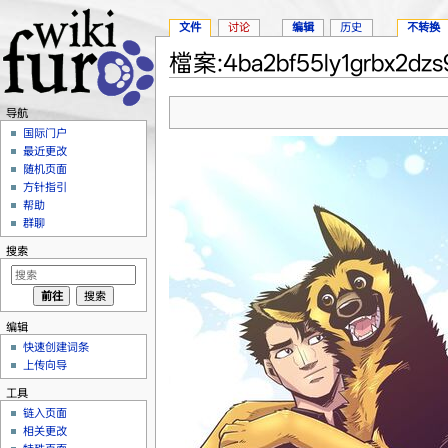
文件
讨论
编辑
历史
不转换
檔案:4ba2bf55ly1grbx2dzs9
跳转至：
导航
、
搜索
导航
国际门户
最近更改
随机页面
方针指引
帮助
群聊
搜索
编辑
快速创建词条
上传向导
工具
链入页面
相关更改