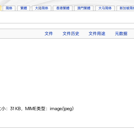
简体
繁體
大陆简体
香港繁體
澳門繁體
大马简体
新加坡简
文件
文件历史
文件用途
元数据
小：31 KB，MIME类型：image/jpeg）