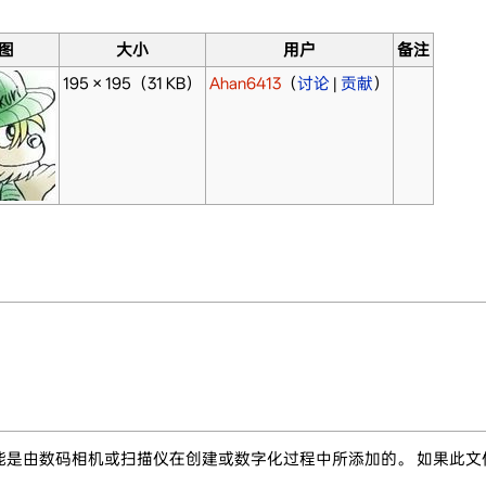
图
大小
用户
备注
195 × 195
（31 KB）
Ahan6413
（
讨论
|
贡献
）
能是由数码相机或扫描仪在创建或数字化过程中所添加的。 如果此