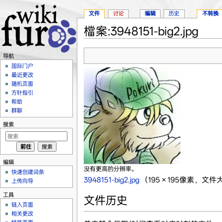
文件
讨论
编辑
历史
不转换
檔案:3948151-big2.jpg
跳转至：
导航
、
搜索
导航
国际门户
最近更改
随机页面
方针指引
帮助
群聊
搜索
编辑
没有更高的分辨率。
快速创建词条
3948151-big2.jpg
‎
（195 × 195像素，文件大
上传向导
工具
文件历史
链入页面
相关更改