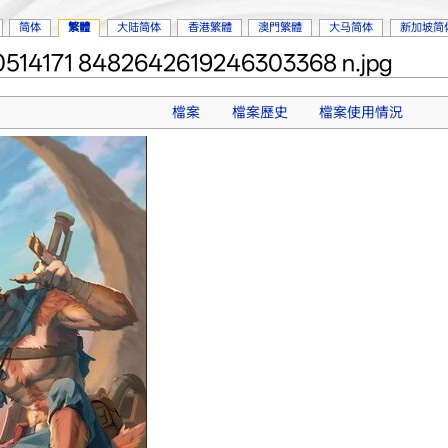
简体
繁體
大陆简体
香港繁體
澳門繁體
大马简体
新加坡简
514171 8482642619246303368 n.jpg
檔案
檔案歷史
檔案使用情況