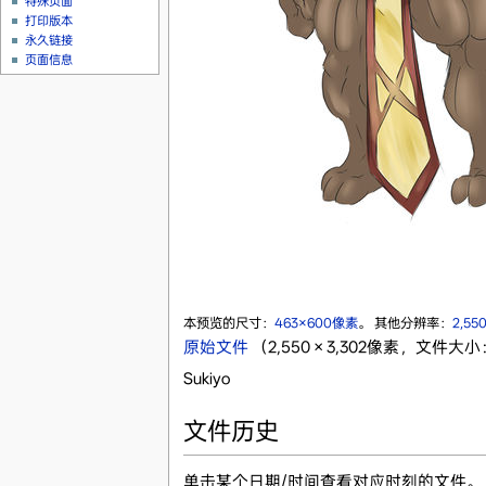
特殊页面
打印版本
永久链接
页面信息
本预览的尺寸：
463×600像素
。
其他分辨率：
2,55
原始文件
‎
（2,550 × 3,302像素，文件大小：
Sukiyo
文件历史
单击某个日期/时间查看对应时刻的文件。