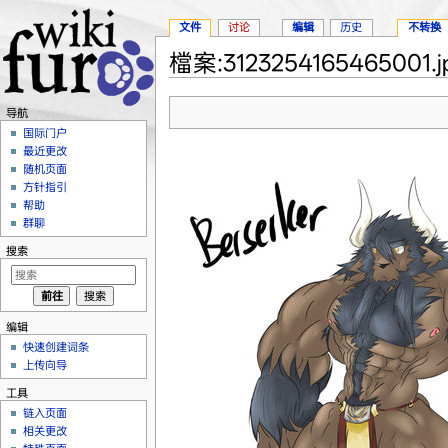
文件
讨论
编辑
历史
不转换
檔案:3123254165465001.j
跳转至：
导航
、
搜索
导航
国际门户
最近更改
随机页面
方针指引
帮助
群聊
搜索
编辑
快速创建词条
上传向导
工具
链入页面
相关更改