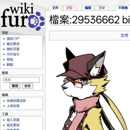
文件
讨论
编辑
历史
不转换
檔案:29536662 big
跳转至：
导航
、
搜索
导航
文件
国际门户
最近更改
随机页面
方针指引
帮助
群聊
搜索
编辑
快速创建词条
上传向导
工具
链入页面
相关更改