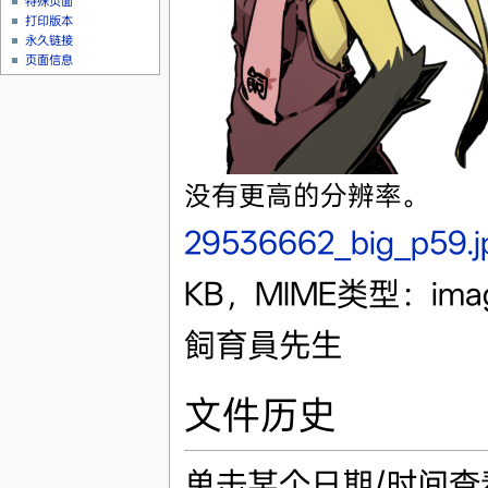
特殊页面
打印版本
永久链接
页面信息
没有更高的分辨率。
29536662_big_p59.j
KB，MIME类型：imag
飼育員先生
文件历史
单击某个日期/时间