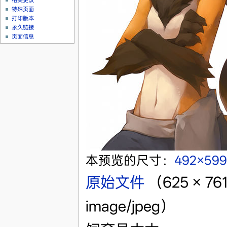
相关更改
特殊页面
打印版本
永久链接
页面信息
本预览的尺寸：
492×59
原始文件
‎
（625 × 
image/jpeg）