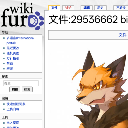
文件
讨论
编辑
历史
不转换
文件:29536662 big
跳转至：
导航
、
搜索
导航
文件
多语言(International
portal)
最近更改
随机页面
方针指引
帮助
群聊
搜索
编辑
快速创建词条
上传向导
工具
链入页面