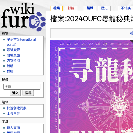
檔案
討論
編輯
歷史
不转换
檔案:2024OUFC尋龍秘典海
跳轉到：
導覽
、
搜尋
導覽
多语言(International
portal)
最近變更
隨機頁面
方针指引
說明
群聊
搜尋
编辑
快速创建词条
上传向导
工具
連入頁面