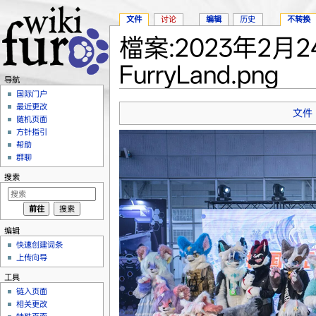
文件
讨论
编辑
历史
不转换
檔案:2023年2月2
FurryLand.png
导航
跳转至：
导航
、
搜索
国际门户
最近更改
文件
随机页面
方针指引
帮助
群聊
搜索
编辑
快速创建词条
上传向导
工具
链入页面
相关更改