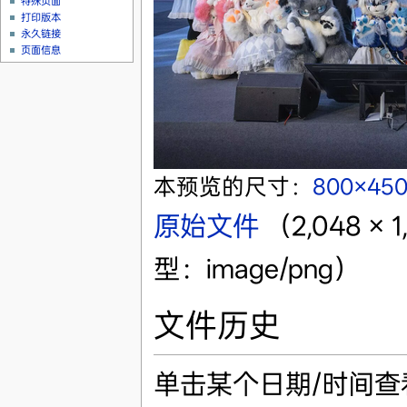
特殊页面
打印版本
永久链接
页面信息
本预览的尺寸：
800×45
原始文件
‎
（2,048 ×
型：image/png）
文件历史
单击某个日期/时间