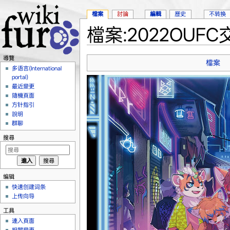
檔案
討論
編輯
歷史
不转换
檔案:2022OUFC
跳到：
導覽
、
搜尋
導覽
檔案
多语言(International
portal)
最近變更
隨機頁面
方针指引
說明
群聊
搜尋
编辑
快速创建词条
上传向导
工具
連入頁面