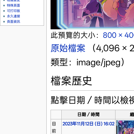
相關變更
特殊頁面
可打印版
永久連接
頁面資訊
此預覽的大小：
800 × 4
原始檔案
‎
（4,096 ×
類型：image/jpeg）
檔案歷史
點擊日期／時間以檢
日期／時間
目
2023年11月12日 (日) 16:02
前