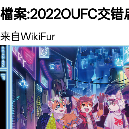
檔案:2022OUFC交错启
来自WikiFur