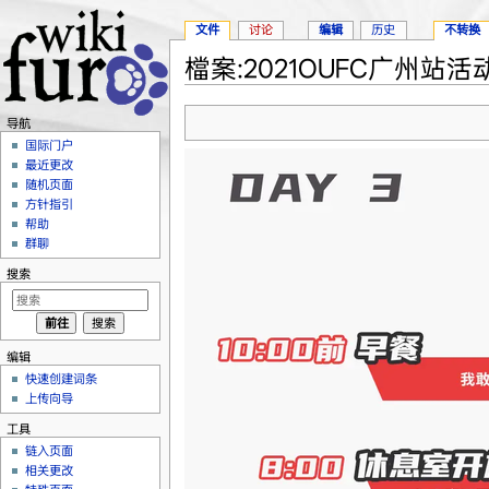
文件
讨论
编辑
历史
不转换
檔案:2021OUFC广州站活动
跳转至：
导航
、
搜索
导航
国际门户
最近更改
随机页面
方针指引
帮助
群聊
搜索
编辑
快速创建词条
上传向导
工具
链入页面
相关更改