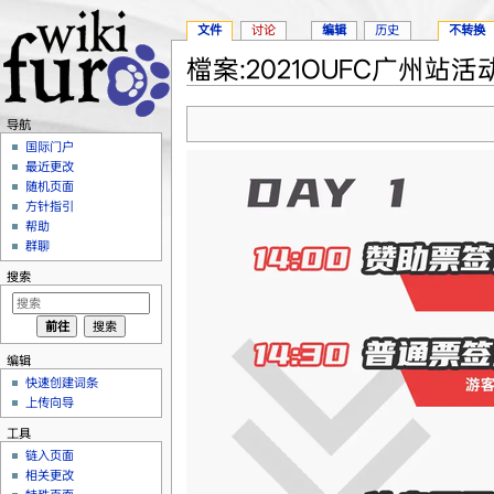
文件
讨论
编辑
历史
不转换
檔案:2021OUFC广州站活动
跳转至：
导航
、
搜索
导航
国际门户
最近更改
随机页面
方针指引
帮助
群聊
搜索
编辑
快速创建词条
上传向导
工具
链入页面
相关更改