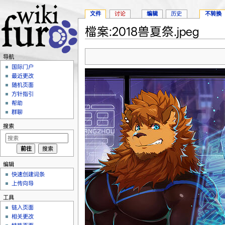
文件
讨论
编辑
历史
不转换
檔案:2018兽夏祭.jpeg
跳转至：
导航
、
搜索
导航
国际门户
最近更改
随机页面
方针指引
帮助
群聊
搜索
编辑
快速创建词条
上传向导
工具
链入页面
相关更改