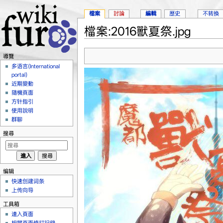
檔案
討論
編輯
歷史
不转换
檔案:2016獸夏祭.jpg
跳轉到：
導覽
、
搜尋
導覽
多语言(International
portal)
近期變動
隨機頁面
方针指引
使用說明
群聊
搜尋
编辑
快速创建词条
上传向导
工具箱
連入頁面