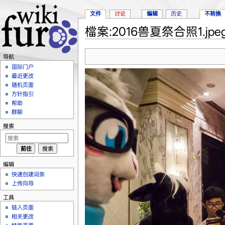
文件
讨论
编辑
历史
不转换
檔案:2016兽夏祭合照1.jpe
跳转至：
导航
、
搜索
导航
国际门户
最近更改
随机页面
方针指引
帮助
群聊
搜索
编辑
快速创建词条
上传向导
工具
链入页面
相关更改