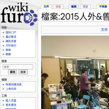
文件
讨论
编辑
历史
不转换
檔案:2015人外&兽人
跳转至：
导航
、
搜索
导航
文件
国际门户
最近更改
随机页面
方针指引
帮助
群聊
搜索
编辑
快速创建词条
上传向导
工具
链入页面
相关更改