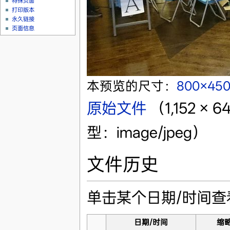
特殊页面
打印版本
永久链接
页面信息
本预览的尺寸：
800×45
原始文件
‎
（1,152 
型：image/jpeg）
文件历史
单击某个日期/时间
日期/时间
缩