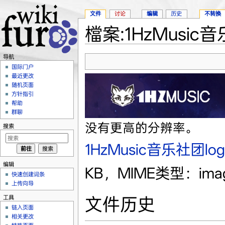
文件
讨论
编辑
历史
不转换
檔案:1HzMusic音乐
跳转至：
导航
、
搜索
导航
国际门户
最近更改
随机页面
方针指引
帮助
群聊
没有更高的分辨率。
搜索
1HzMusic音乐社团logo
编辑
KB，MIME类型：imag
快速创建词条
上传向导
工具
文件历史
链入页面
相关更改