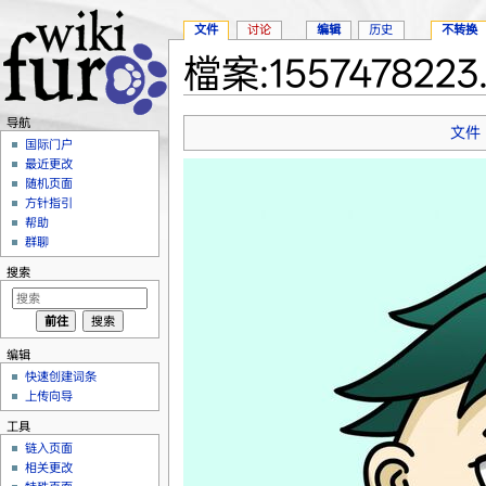
文件
讨论
编辑
历史
不转换
檔案:1557478223
跳转至：
导航
、
搜索
导航
文件
国际门户
最近更改
随机页面
方针指引
帮助
群聊
搜索
编辑
快速创建词条
上传向导
工具
链入页面
相关更改