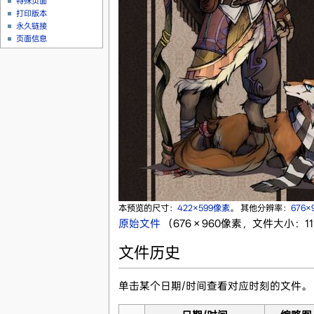
特殊页面
打印版本
永久链接
页面信息
本预览的尺寸：
422×599像素
。
其他分辨率：
676×
原始文件
‎
（676 × 960像素，文件大小：111
文件历史
单击某个日期/时间查看对应时刻的文件。