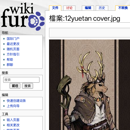
文件
讨论
编辑
历史
不转换
檔案:12yuetan cover.jpg
跳转至：
导航
、
搜索
导航
国际门户
最近更改
随机页面
方针指引
帮助
群聊
搜索
编辑
快速创建词条
上传向导
工具
链入页面
相关更改