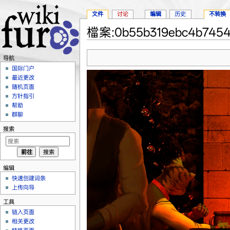
文件
讨论
编辑
历史
不转换
檔案:0b55b319ebc4b74543
跳转至：
导航
、
搜索
导航
国际门户
最近更改
随机页面
方针指引
帮助
群聊
搜索
编辑
快速创建词条
上传向导
工具
链入页面
相关更改