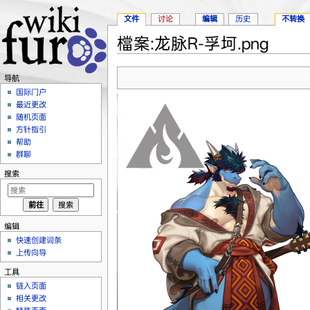
文件
讨论
编辑
历史
不转换
檔案:龙脉R-孚坷.png
跳转至：
导航
、
搜索
导航
国际门户
最近更改
随机页面
方针指引
帮助
群聊
搜索
编辑
快速创建词条
上传向导
工具
链入页面
相关更改