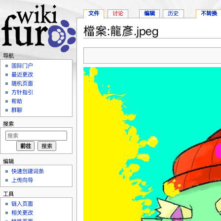
文件
讨论
编辑
历史
不转换
檔案:龍彥.jpeg
跳转至：
导航
、
搜索
导航
国际门户
最近更改
随机页面
方针指引
帮助
群聊
搜索
编辑
快速创建词条
上传向导
工具
链入页面
相关更改