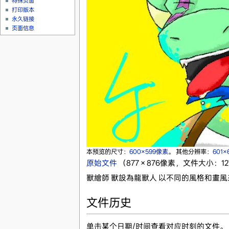
特殊页面
打印版本
永久链接
页面信息
本预览的尺寸：
600×599像素
。
其他分辨率：
601
原始文件
‎
（877 × 876像素，文件大小：127
獸繪師 獸設為龍獸人 以不同的風格和畫
文件历史
单击某个日期/时间查看对应时刻的文件。