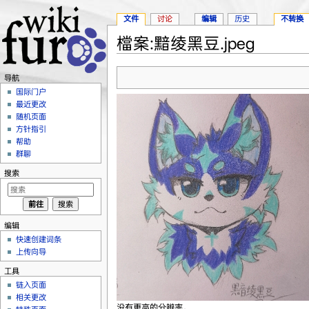
文件
讨论
编辑
历史
不转换
檔案:黯绫黑豆.jpeg
跳转至：
导航
、
搜索
导航
国际门户
最近更改
随机页面
方针指引
帮助
群聊
搜索
编辑
快速创建词条
上传向导
工具
链入页面
相关更改
没有更高的分辨率。